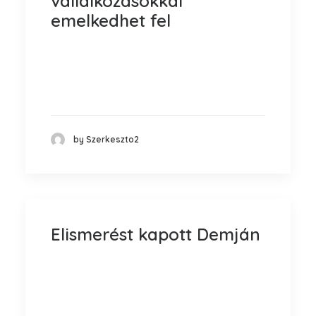
vállalkozásokkal
emelkedhet fel
Magyar Arany Érdemkereszt
elismerésben részesült Báder Antal, a
Báder Fogadó…
by Szerkeszto2
Elismerést kapott Demján
A vitathatatlanul legnagyobb
érdeklődéssel várt és elismeréssel
övezett díj,…