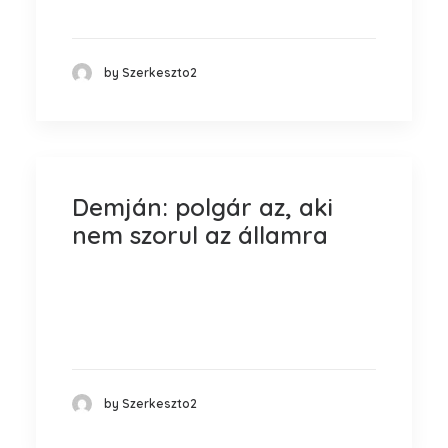
Prima Primissima Díjakat a magyar…
by Szerkeszto2
Demján: polgár az, aki
nem szorul az államra
Manapság a hatalom megszerzése
érdekében hamis, erőn felüli ígéreteket
tesznek…
by Szerkeszto2