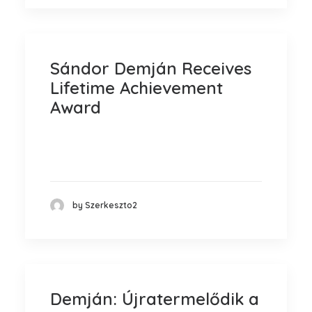
Sándor Demján Receives
Lifetime Achievement
Award
The evening’s highest recognition went
to the Chairman of…
by Szerkeszto2
Demján: Újratermelődik a