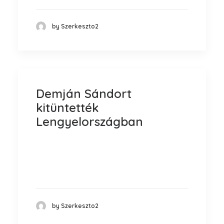
by Szerkeszto2
Demján Sándort
kitüntették
Lengyelországban
A régiós ingatlanszektor éves
seregszemléjén, az EUROBUILD gálán
kapott…
by Szerkeszto2