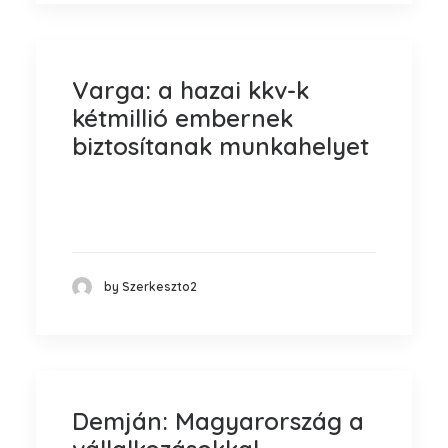
Varga: a hazai kkv-k
kétmillió embernek
biztosítanak munkahelyet
A hazai kis- és középvállalkozások fontos
szerepet töltenek be a magyar…
by Szerkeszto2
Demján: Magyarország a