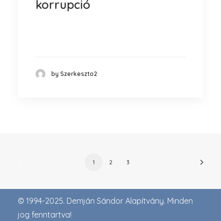
korrupció
A TriGránit -csoportot irányító Demján
Sándor szerint a korrupció mindig a…
by Szerkeszto2
1
2
3
© 1994-2025. Demján Sándor Alapítvány. Minden
jog fenntartva!