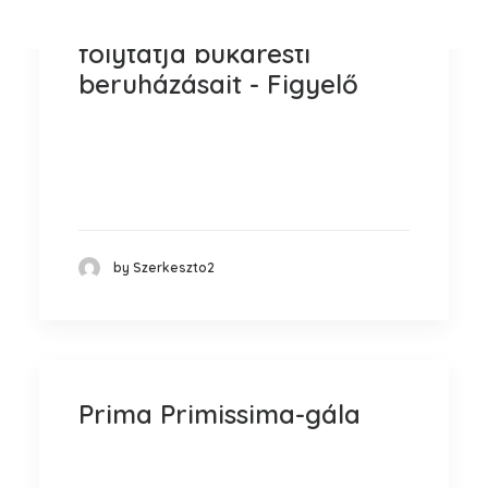
A TriGánit csoport
folytatja bukaresti
beruházásait - Figyelő
A Demján Sándor tulajdonában álló
TriGránit csoport, amely a piaci
fellendülés…
by Szerkeszto2
Prima Primissima-gála
Tizenkettedik alkalommal vehették át a