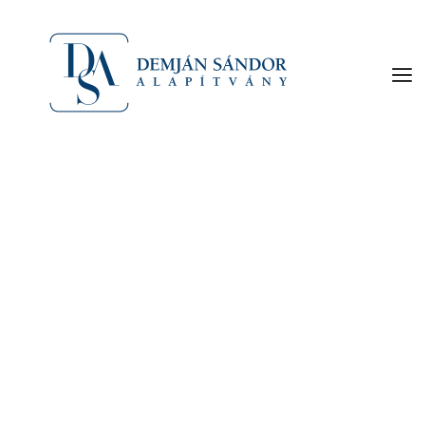
Tájékoztatjuk, hogy a Demján Sándor Alapítvány
Az alapító Demján Sándor
demjansandoralapitvany.hu honlapjának
A Demján Sándor Alapítványról
megtekintésével Ön – minden további
Szervezet
jogcselekmény nélkül – elfogadja a jelen Jogi
nyilatkozatban foglalt valamennyi feltételt. Kérjük,
amennyiben nem ért egyet a feltételekkel, ne
látogassa meg honlapunkat!
A Demján Sándor Alapítvány honlapján található
minden képi és szöveges tartalom, letölthető