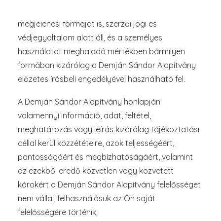
dokumentum, ide értve azok elrendezését,
megjelenési formáját is, szerzői jogi és
védjegyoltalom alatt áll, és a személyes
használatot meghaladó mértékben bármilyen
formában kizárólag a Demján Sándor Alapítvány
előzetes írásbeli engedélyével használható fel.
A Demján Sándor Alapítvány honlapján
valamennyi információ, adat, feltétel,
meghatározás vagy leírás kizárólag tájékoztatási
céllal kerül közzétételre, azok teljességéért,
pontosságáért és megbízhatóságáért, valamint
az ezekből eredő közvetlen vagy közvetett
károkért a Demján Sándor Alapítvány felelősséget
nem vállal, felhasználásuk az Ön saját
felelősségére történik.