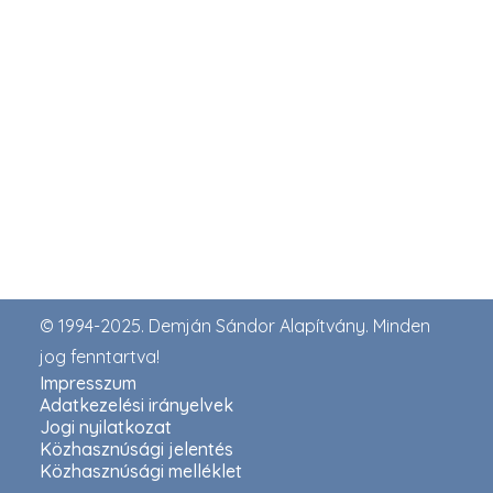
© 1994-2025. Demján Sándor Alapítvány. Minden
jog fenntartva!
Impresszum
Adatkezelési irányelvek
Jogi nyilatkozat
Közhasznúsági jelentés
Közhasznúsági melléklet