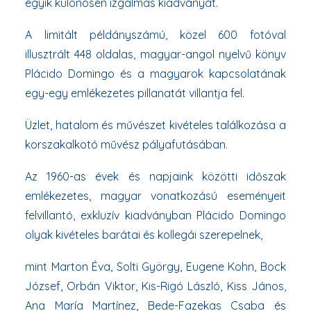
egyik különösen izgalmas kiadványát.
A limitált példányszámú, közel 600 fotóval
illusztrált 448 oldalas, magyar-angol nyelvű könyv
Plácido Domingo és a magyarok kapcsolatának
egy-egy emlékezetes pillanatát villantja fel.
Üzlet, hatalom és művészet kivételes találkozása a
korszakalkotó művész pályafutásában.
Az 1960-as évek és napjaink közötti időszak
emlékezetes, magyar vonatkozású eseményeit
felvillantó, exkluzív kiadványban Plácido Domingo
olyak kivételes barátai és kollegái szerepelnek,
mint Marton Éva, Solti György, Eugene Kohn, Bock
József, Orbán Viktor, Kis-Rigó László, Kiss János,
Ana María Martínez, Bede-Fazekas Csaba és