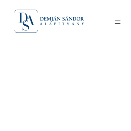
Az alapító Demján Sándor
A Demján Sándor Alapítványról
Szervezet