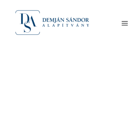
A Demján Alapítvány évek óta tartó
támogatásával segíti a Nemzetközi
Az alapító Demján Sándor
A Demján Sándor Alapítványról
Gyermekmentő Szolgálat Fóti Lovasterápiás és
Szervezet
Oktató Központjának működését.
A Központban az idei évben eddig 130 fő vett részt
lovasterápiában és 1819 lovasterápiás
foglalkozást tartottak.
A résztvevők életkora általában 3 és 18 év között