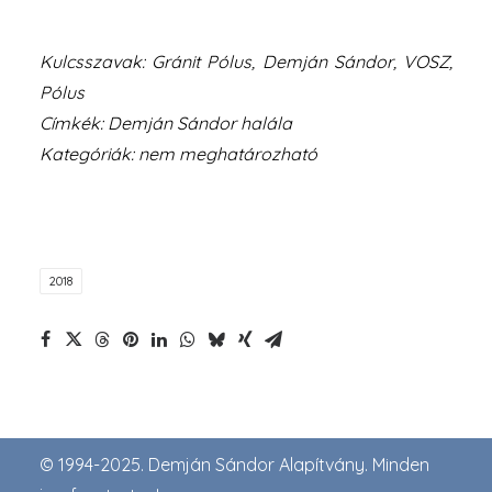
volt. Nevéhez fűződik a G
Kulcsszavak: Gránit Pólus, Demján Sándor, VOSZ,
Pólus
Címkék: Demján Sándor halála
Kategóriák: nem meghatározható
2018
© 1994-2025. Demján Sándor Alapítvány. Minden