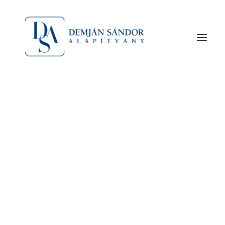
Hetvenöt évet élt. Budapest. évében elhunyt
Demján Sándor üzletember – közölte a Gránit
Pólus… naplo.hu
Az alapító Demján Sándor
A Demján Sándor Alapítványról
Meghalt Demján Sándor vállalkozó és üzletember
Szervezet
Budapest. Életének 75. évében elhunyt Demján
Sándor üzletember – közölte a Gránit Pólus az MTI-
vel kedden. Demján Sándor a Gránit Pólus Csoport
alapító elnöke, a Vállalkozók és Munkáltatók
Országos Szövetsége ügyvezető elnöke, az
Országos Takarékszövetkezeti Szövetség elnöke