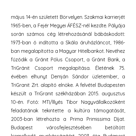
ügyvezető elnöke, az Országos
Takarékszövetkezeti Szövetség elnöke volt. 1943.
május 14-én született Börvelyen. Szakmai karrierjét
1965-ben, a Fejér Megyei ÁFÉSZ-nél kezdte. Pályája
során számos cég létrehozásánál bábáskodott:
1973-ban ő indította a Skála áruházláncot, 1986-
ban megalapította a Magyar Hitelbankot. Nevéhez
fűződik a Gránit Pólus Csoport, a Gránit Bank, a
TriGránit Csoport megalapítása. Életének 75.
évében elhunyt Demján Sándor üzletember, a
TriGranit Zrt. alapító elnöke. A felvétel Budapesten
készült a TriGranit székházában 2015. augusztus
10-én. Fotó: MTI/Illyés Tibor Nagyvállalkozóként
feladatának tekintette a kultúra támogatását,
2003-ban létrehozta a Prima Primissima Díjat.
Budapest városfejlesztésében betöltött