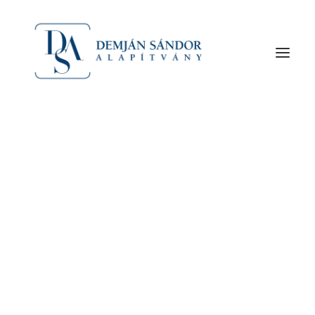
1973-ban ő indította a Skála áruházláncot, 1986-
ban megalapította a Magyar Hitelbankot.
Meghalt Demján Sándor | Hello 1973-ban ő indította
Az alapító Demján Sándor
A Demján Sándor Alapítványról
a Skála áruházláncot, 1986-ban megalapította a
Szervezet
Magyar Hitelbankot. Nevéhez fűződik a Gránit
Pólus Csoport, a Gránit Bank, a TriGránit Csoport
megalapítása. Demján Sándort életének 75.
évében, március 26-án, hétfőn érte a halál. Demján
Sándor a Gránit Pólus Csoport alapító elnöke, a
Vállalkozók és Munkáltatók Országos Szövetsége