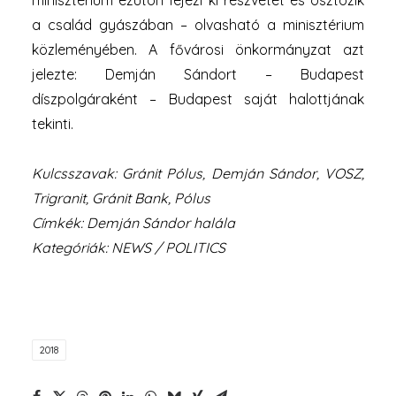
minisztérium ezúton fejezi ki részvétét és osztozik
a család gyászában – olvasható a minisztérium
közleményében. A fővárosi önkormányzat azt
jelezte: Demján Sándort – Budapest
díszpolgáraként – Budapest saját halottjának
tekinti.
Kulcsszavak: Gránit Pólus, Demján Sándor, VOSZ,
Trigranit, Gránit Bank, Pólus
Címkék: Demján Sándor halála
Kategóriák: NEWS / POLITICS
2018