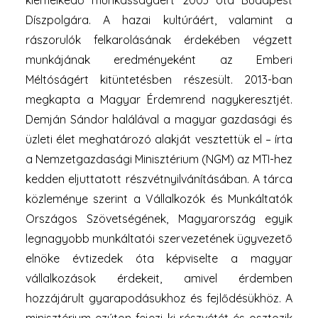
kiemelkedő munkásságáért 2003 óta Budapest
Díszpolgára. A hazai kultúráért, valamint a
rászorulók felkarolásának érdekében végzett
munkájának eredményeként az Emberi
Méltóságért kitüntetésben részesült. 2013-ban
megkapta a Magyar Érdemrend nagykeresztjét.
Demján Sándor halálával a magyar gazdasági és
üzleti élet meghatározó alakját vesztettük el – írta
a Nemzetgazdasági Minisztérium (NGM) az MTI-hez
kedden eljuttatott részvétnyilvánításában. A tárca
közleménye szerint a Vállalkozók és Munkáltatók
Országos Szövetségének, Magyarország egyik
legnagyobb munkáltatói szervezetének ügyvezető
elnöke évtizedek óta képviselte a magyar
vállalkozások érdekeit, amivel érdemben
hozzájárult gyarapodásukhoz és fejlődésükhöz. A