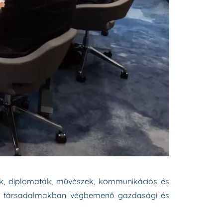
zok, diplomaták, művészek, kommunikációs és
, a társadalmakban végbemenő gazdasági és