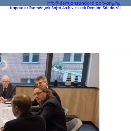
info@demjansandoralapitvany.hu
Kapcsolat
Események
Sajtó
Archív cikkek Demján Sándorról