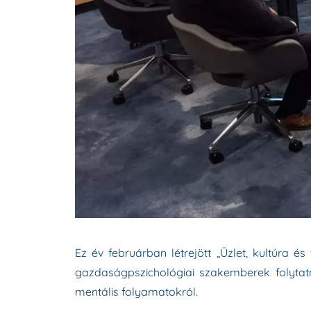
Ez év februárban létrejött „Üzlet, kultúra
gazdaságpszichológiai szakemberek folyta
mentális folyamatokról.