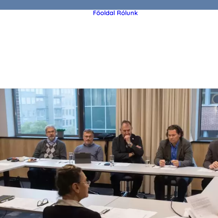
Főoldal
Rólunk
Az alapító Demján
Sándor
A Demján Sándor
Alapítványról
Szervezet