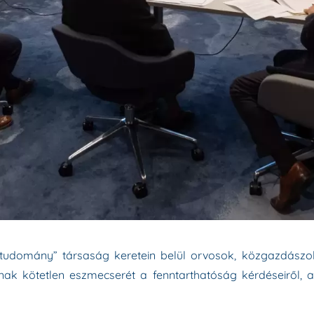
 és tudomány” társaság keretein belül orvosok, közgazdás
tnak kötetlen eszmecserét a fenntarthatóság kérdéseiről