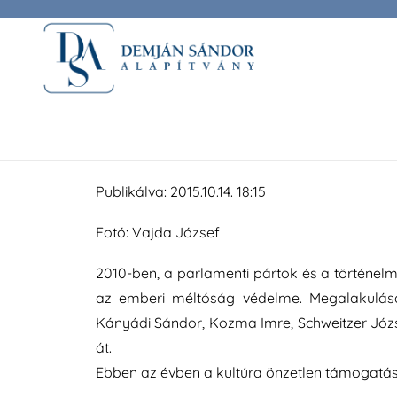
Az Emberi Méltóság Tanácsa a művészet és a 
adományozott Demján Sándornak, amelyet 
Publikálva: 2015.10.14. 18:15
Fotó: Vajda József
2010-ben, a parlamenti pártok és a történel
az emberi méltóság védelme. Megalakulása
Kányádi Sándor, Kozma Imre, Schweitzer Józse
át.
Ebben az évben a kultúra önzetlen támogatásá