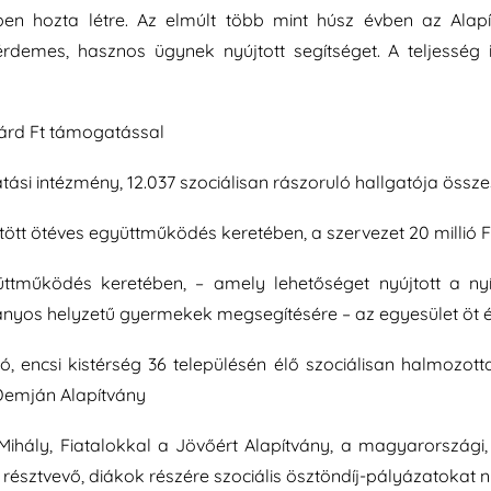
en hozta létre. Az elmúlt több mint húsz évben az Alap
rdemes, hasznos ügynek nyújtott segítséget. A teljesség
liárd Ft támogatással
atási intézmény, 12.037 szociálisan rászoruló hallgatója össz
ött ötéves együttműködés keretében, a szervezet 20 millió F
yüttműködés keretében, – amely lehetőséget nyújtott a nyí
yos helyzetű gyermekek megsegítésére – az egyesület öt év a
 encsi kistérség 36 településén élő szociálisan halmozott
a Demján Alapítvány
ihály, Fiatalokkal a Jövőért Alapítvány, a magyarországi, v
észtvevő, diákok részére szociális ösztöndíj-pályázatokat nyú