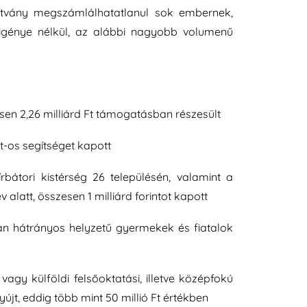
ítvány megszámlálhatatlanul sok embernek,
 igénye nélkül, az alábbi nagyobb volumenű
esen 2,26 milliárd Ft támogatásban részesült
t-os segítséget kapott
rbátori kistérség 26 településén, valamint a
latt, összesen 1 milliárd forintot kapott
an hátrányos helyzetű gyermekek és fiatalok
agy külföldi felsőoktatási, illetve középfokú
jt, eddig több mint 50 millió Ft értékben