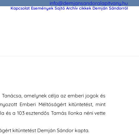
info@demjansandoralapitvany.hu
Kapcsolat
Események
Sajtó
Archív cikkek Demján Sándorról
lkarolásáért, Emberi Méltóságért kitüntetést
g Tanácsa, amelynek célja az emberi jogok és
zott Emberi Méltóságért kitüntetést, mint
la és a 103 esztendős Tamás Ilonka néni vette
ágért kitüntetést Demján Sándor kapta.