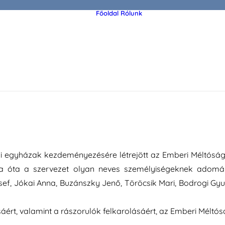
Főoldal
Rólunk
Az alapító Demján
Sándor
A Demján Sándor
Alapítványról
Szervezet
kultúra önzetlen támogatásáért, valamint a rászorulók fe
ma adtak át.
mi egyházak kezdeményezésére létrejött az Emberi Méltósá
 óta a szervezet olyan neves személyiségeknek adományo
f, Jókai Anna, Buzánszky Jenő, Töröcsik Mari, Bodrogi Gyu
ért, valamint a rászorulók felkarolásáért, az Emberi Méltós