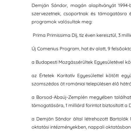
Demján Sándor, magán alapítványát 1994-b
szervezetnek, csoportnak és támogatásra é
programok valósultak meg:
Prima Primissima Díj, tíz éven keresztül, 3 mil
Új Comenius Program, hat év alatt, 9 felsőokt
a Budapesti Mozgássérültek Egyesületével köt
az Értetek Karitatív Egyesülettel kötött eg
szomszédos öt romániai településen élő hátrán
a Borsod-Abaúj-Zemplén megyében található,
támogatására, 1 milliárd forintot biztosított 
a Demján Sándor által létrehozott Bartolák M
oktatási intézményekben, nappali oktatásban r