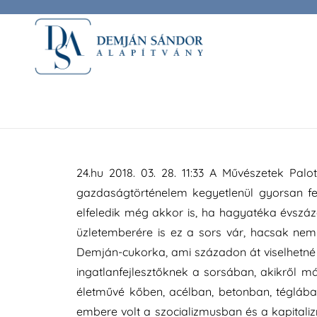
24.hu 2018. 03. 28. 11:33 – A Művészetek P
gazdaságtörténelem kegyetlenül gyorsan fel
24.hu 2018. 03. 28. 11:33 A Művészetek Pa
gazdaságtörténelem kegyetlenül gyorsan fe
elfeledik még akkor is, ha hagyatéka évsz
üzletemberére is ez a sors vár, hacsak n
Demján-cukorka, ami századon át viselhetné
ingatlanfejlesztőknek a sorsában, akikről má
életművé kőben, acélban, betonban, téglába
embere volt a szocializmusban és a kapitaliz