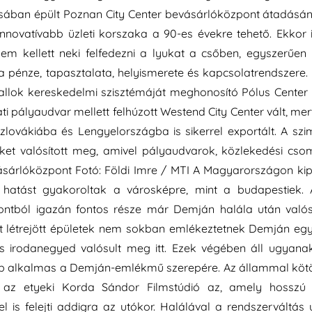
sában épült Poznan City Center bevásárlóközpont átadásán 2
novatívabb üzleti korszaka a 90-es évekre tehető. Ekkor i
sem kellett neki felfedezni a lyukat a csőben, egyszerűe
 pénze, tapasztalata, helyismerete és kapcsolatrendszere.
llok kereskedelmi szisztémáját meghonosító Pólus Center B
 pályaudvar mellett felhúzott Westend City Center vált, mert
Szlovákiába és Lengyelországba is sikerrel exportált. A szim
ket valósított meg, amivel pályaudvarok, közlekedési csom
sárlóközpont Fotó: Földi Imre / MTI A Magyarországon kipró
b hatást gyakoroltak a városképre, mint a budapestiek
ntból igazán fontos része már Demján halála után valósu
tt létrejött épületek nem sokban emlékeztetnek Demján egy
 irodanegyed valósult meg itt. Ezek végében áll ugyana
 alkalmas a Demján-emlékmű szerepére. Az állammal kötött
g az etyeki Korda Sándor Filmstúdió az, amely hosszú
 is felejti addigra az utókor. Halálával a rendszerváltás