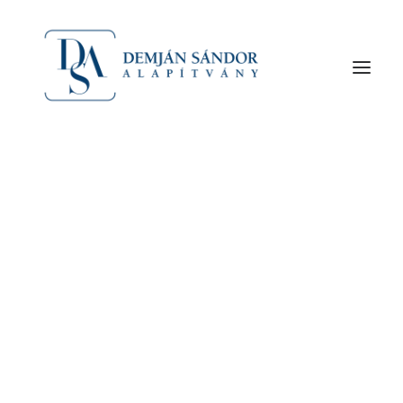
A Magyar Kereskedelmi és Iparkamara elnöke
szerint a vállalkozóról kellene elnevezni a
Soroksári utat. Csányi Sándor, az OTP elnök-
vezérigazgatója szerint Demján Sándor […]
Az alapító Demján Sándor
A Demján Sándor Alapítványról
Szervezet
Csányi, Hernádi és Parragh emlékezik az elhunyt
Demján Sándorra A Magyar Kereskedelmi és
Iparkamara elnöke szerint a vállalkozóról kellene
elnevezni a Soroksári utat. Demján Sándor
sokszínű, mozgalmas, kreatív munkáját, karitatív
tevékenyégét és offenzív vállalkozói magatartását