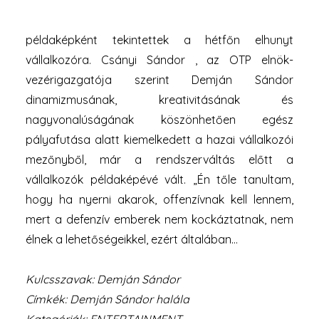
emelte ki Csányi Sándor, Hernádi Zsolt és Parragh
László az MTI-nek, akik üzlettársként, barátként és
példaképként tekintettek a hétfőn elhunyt
vállalkozóra. Csányi Sándor , az OTP elnök-
vezérigazgatója szerint Demján Sándor
dinamizmusának, kreativitásának és
nagyvonalúságának köszönhetően egész
pályafutása alatt kiemelkedett a hazai vállalkozói
mezőnyből, már a rendszerváltás előtt a
vállalkozók példaképévé vált. „Én tőle tanultam,
hogy ha nyerni akarok, offenzívnak kell lennem,
mert a defenzív emberek nem kockáztatnak, nem
élnek a lehetőségeikkel, ezért általában…
Kulcsszavak: Demján Sándor
Címkék: Demján Sándor halála