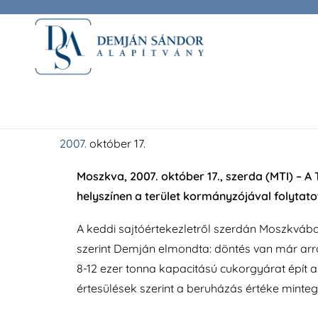
A TriGránit újabb or
október 17.
Moszkva, 2007. október 17., szerda (MTI) – A 
helyszínen a terület kormányzójával folyta
A keddi sajtóértekezletről szerdán Moszkvába 
szerint
Demján
elmondta: döntés van már arról
8-12 ezer tonna kapacitású cukorgyárat épít 
értesülések szerint a beruházás értéke minteg