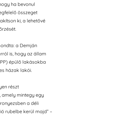
z, hogy ha bevonul
megfelelő összeget
kítson ki, a lehetővé
őrzését.
mondta: a Demján
rról is, hogy az állam
PPP) épülő lakásokba
s házak lakói.
yen részt
n, amely mintegy egy
oronyezsben a déli
ió rubelbe kerül majd” –