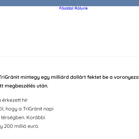
Főoldal
Rólunk
Az alapító Demján
Sándor
A Demján Sándor
Alapítványról
oszországi befektetése
Szervezet
TriGránit mintegy egy milliárd dollárt fektet be a voronyez
tott megbeszélés után.
érkezett hír
, hogy a TriGránit napi
a térségben. Korábbi
y 200 millió euró.