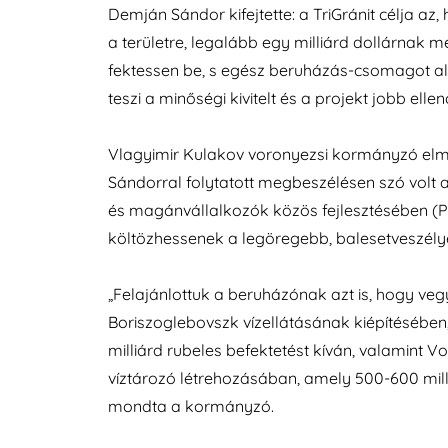
Demján
Sándor
kifejtette: a TriGránit célja a
a területre, legalább egy milliárd dollárnak 
fektessen be, s egész beruházás-csomagot ala
teszi a minőségi kivitelt és a projekt jobb ellen
Vlagyimir Kulakov voronyezsi kormányzó el
Sándorral folytatott megbeszélésen szó volt a
és magánvállalkozók közös fejlesztésében (
költözhessenek a legöregebb, balesetveszélye
„Felajánlottuk a beruházónak azt is, hogy veg
Boriszoglebovszk vízellátásának kiépítésébe
milliárd rubeles befektetést kíván, valamint V
víztározó létrehozásában, amely 500-600 mill
mondta a kormányzó.