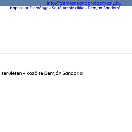
info@demjansandoralapitvany.hu
Kapcsolat
Események
Sajtó
Archív cikkek Demján Sándorról
si területen – közölte Demján Sándor a