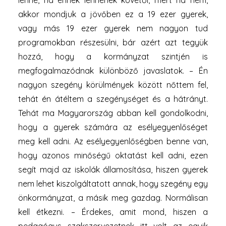
lenne, ha ennek lennének követői, mert ha nem,
akkor mondjuk a jövőben ez a 19 ezer gyerek,
vagy más 19 ezer gyerek nem nagyon tud
programokban részesülni, bár azért azt tegyük
hozzá, hogy a kormányzat szintjén is
megfogalmazódnak különböző javaslatok. – Én
nagyon szegény körülmények között nőttem fel,
tehát én átéltem a szegénységet és a hátrányt.
Tehát ma Magyarország abban kell gondolkodni,
hogy a gyerek számára az esélyegyenlőséget
meg kell adni. Az esélyegyenlőségben benne van,
hogy azonos minőségű oktatást kell adni, ezen
segít majd az iskolák államosítása, hiszen gyerek
nem lehet kiszolgáltatott annak, hogy szegény egy
önkormányzat, a másik meg gazdag. Normálisan
kell étkezni. – Érdekes, amit mond, hiszen a