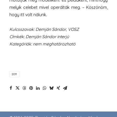
mutatják meg modellként és példaként, minthogy
melyik celebet mivel operálták meg. – Köszönöm,
hogy itt volt nálunk.
Kulcsszavak: Demján Sándor, VOSZ
Címkék: Demján Sándor interjú
Kategóriák: nem meghatározható
2011