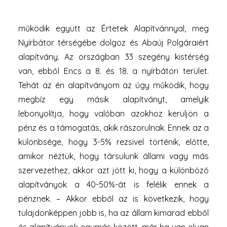
éves programot indított útjára. Mi lesz azután? – Ez
a Demján Sándor Alapítvány és két alapítvánnyal
működik együtt az Értetek Alapítvánnyal, meg
Nyírbátor térségébe dolgoz és Abaúj Polgáraiért
alapítvány. Az országban 33 szegény kistérség
van, ebből Encs a 8. és 18. a nyírbátori terület.
Tehát az én alapítványom az úgy működik, hogy
megbíz egy másik alapítványt, amelyik
lebonyolítja, hogy valóban azokhoz kerüljön a
pénz és a támogatás, akik rászorulnak. Ennek az a
különbsége, hogy 3-5% rezsivel történik, előtte,
amikor néztük, hogy társulunk állami vagy más
szervezethez, akkor azt jött ki, hogy a különböző
alapítványok a 40-50%-át is felélik ennek a
pénznek. – Akkor ebből az is következik, hogy
tulajdonképpen jobb is, ha az állam kimarad ebből