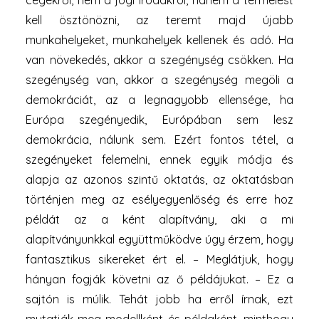
cégekről, nem a jogi irodákról, hanem a termelést
kell ösztönözni, az teremt majd újabb
munkahelyeket, munkahelyek kellenek és adó. Ha
van növekedés, akkor a szegénység csökken. Ha
szegénység van, akkor a szegénység megöli a
demokráciát, az a legnagyobb ellensége, ha
Európa szegényedik, Európában sem lesz
demokrácia, nálunk sem. Ezért fontos tétel, a
szegényeket felemelni, ennek egyik módja és
alapja az azonos szintű oktatás, az oktatásban
történjen meg az esélyegyenlőség és erre hoz
példát az a ként alapítvány, aki a mi
alapítványunkkal együttműködve úgy érzem, hogy
fantasztikus sikereket ért el. – Meglátjuk, hogy
hányan fogják követni az ő példájukat. – Ez a
sajtón is múlik. Tehát jobb ha erről írnak, ezt