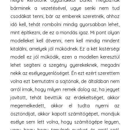
helyre kerültünk ugyanakkor bárkit megbíznak
bárminek a vezetésével, ugye senki nem tud
csodákat tenni, bár az emberek szeretnék, ahhoz
idő kell, tehát rombolni mindig gyorsabban lehet,
mint építkezni, de ez a mondás igaz. Mi pont olyan
modelleket kell átvenni, nem kell mindig mindent
kitalálni, amelyek jól működnek. Ez a két kistérségi
modell ez jól működik, ezen a modellen keresztül
lehet segíteni a szegény gyerekeknek, megadni
nekik az esélyegyenlőséget. Én ezt ezért szerettem
volna ezt bemutatni a sajtónak, de általában nem
arról írnak, hogy milyen remek dolog az, ha jegyet
javított, tehát bevittük az érdekeltséget, akkor
megemelkedett, akkor el tudta nyerni az
ösztöndíjat, akkor kapott számítógépet, mondjuk
esélye sem lett volna, hogy számítógépe legyen,