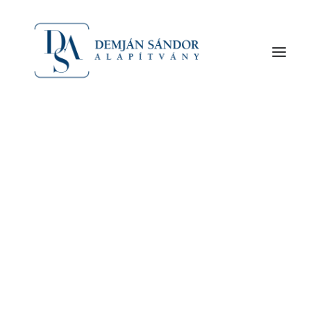
– Annak kapcsán hívtuk meg, hogy tegnap volt
egy sajtótájékoztató, ahol az alapítvány
munkájáról beszéltek, hiszen ez az alapítvány az
elmúlt négy évben kb.
Az alapító Demján Sándor
A Demján Sándor Alapítványról
Szervezet
– Annak kapcsán hívtuk meg, hogy tegnap volt
egy sajtótájékoztató, ahol az alapítvány
munkájáról beszéltek, hiszen ez az alapítvány az
elmúlt négy évben kb. 19 ezer hátrányos helyzetű
gyermeknek segített. Hangsúlyozták, hogy ezt
még egy évig teszik, hiszen 2007-ben ön egy öt