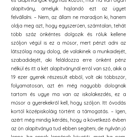
és alapítványok egymás között, már ha van olyan
alapítvány, amelyik hajlandó ezt az ügyet
felvállalni. – Nem, az állam ne maradjon ki, hanem
oldja meg azt, hogy egyszerűen, számtalan, tehát
több száz önkéntes dolgozik és róluk kellene
szóljon végül is ez a műsor, mert pénzt adni az
látszólag nagy dolog, de valakinek a munkaidejét,
szabadidejét, aki feláldozza erre önként pénz
nélkül és itt a két alapítványnál erről van szó, akik a
19 ezer gyerek részesült ebből, volt aki többször,
folyamatosan, azt én még nagyobb dolognak
tartom és ugye ma van az iskolakezdés, ez a
műsor a gyerekekről kell, hogy szóljon. Itt óvodás
kortól középiskoláig történt a támogatás. – Igen,
azért még mindig kérdés, hogy a következő évben
az ön alapítványa tud ebben segíteni, de nyilván jó