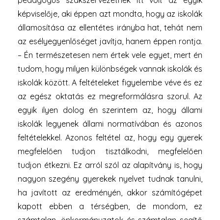
pedagógus szakszervezetnek itt volt az egyik
képviselője, aki éppen azt mondta, hogy az iskolák
államosítása az ellentétes irányba hat, tehát nem
az esélyegyenlőséget javítja, hanem éppen rontja.
– Én természetesen nem értek vele egyet, mert én
tudom, hogy milyen különbségek vannak iskolák és
iskolák között. A feltételeket figyelembe véve és ez
az egész oktatás ez megreformálásra szorul. Az
egyik ilyen dolog én szerintem az, hogy állami
iskolák legyenek állami normatívában és azonos
feltételekkel. Azonos feltétel az, hogy egy gyerek
megfelelően tudjon tisztálkodni, megfelelően
tudjon étkezni. Ez arról szól az alapítvány is, hogy
nagyon szegény gyerekek nyelvet tudnak tanulni,
ha javított az eredményén, akkor számítógépet
kapott ebben a térségben, de mondom, ez