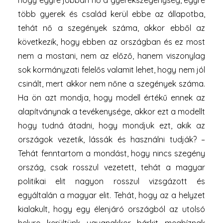
hogy egyre jobban nő a gyerekszegénység, egyre
több gyerek és család kerül ebbe az állapotba,
tehát nő a szegények száma, akkor ebből az
következik, hogy ebben az országban és ez most
nem a mostani, nem az előző, hanem viszonylag
sok kormányzati felelős valamit lehet, hogy nem jól
csinált, mert akkor nem nőne a szegények száma.
Ha ön azt mondja, hogy modell értékű ennek az
alapítványnak a tevékenysége, akkor ezt a modellt
hogy tudná átadni, hogy mondjuk ezt, akik az
országok vezetik, lássák és használni tudják? –
Tehát fenntartom a mondást, hogy nincs szegény
ország, csak rosszul vezetett, tehát a magyar
politikai elit nagyon rosszul vizsgázott és
egyáltalán a magyar elit. Tehát, hogy az a helyzet
kialakult, hogy egy élenjáró országból az utolsó