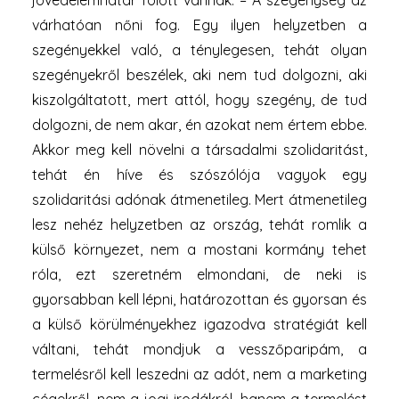
jövedelemhatár fölött vannak. – A szegénység az
várhatóan nőni fog. Egy ilyen helyzetben a
szegényekkel való, a ténylegesen, tehát olyan
szegényekről beszélek, aki nem tud dolgozni, aki
kiszolgáltatott, mert attól, hogy szegény, de tud
dolgozni, de nem akar, én azokat nem értem ebbe.
Akkor meg kell növelni a társadalmi szolidaritást,
tehát én híve és szószólója vagyok egy
szolidaritási adónak átmenetileg. Mert átmenetileg
lesz nehéz helyzetben az ország, tehát romlik a
külső környezet, nem a mostani kormány tehet
róla, ezt szeretném elmondani, de neki is
gyorsabban kell lépni, határozottan és gyorsan és
a külső körülményekhez igazodva stratégiát kell
váltani, tehát mondjuk a vesszőparipám, a
termelésről kell leszedni az adót, nem a marketing