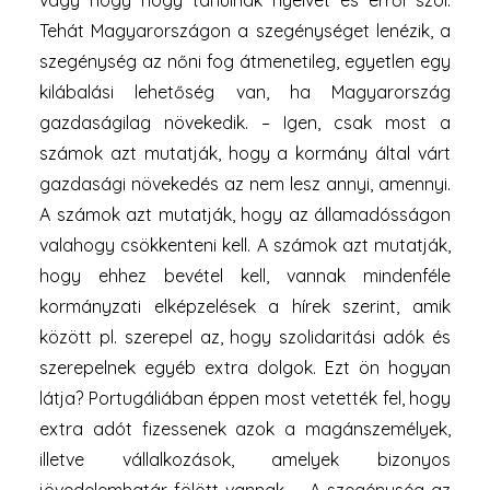
vagy hogy hogy tanulnak nyelvet és erről szól.
Tehát Magyarországon a szegénységet lenézik, a
szegénység az nőni fog átmenetileg, egyetlen egy
kilábalási lehetőség van, ha Magyarország
gazdaságilag növekedik. – Igen, csak most a
számok azt mutatják, hogy a kormány által várt
gazdasági növekedés az nem lesz annyi, amennyi.
A számok azt mutatják, hogy az államadósságon
valahogy csökkenteni kell. A számok azt mutatják,
hogy ehhez bevétel kell, vannak mindenféle
kormányzati elképzelések a hírek szerint, amik
között pl. szerepel az, hogy szolidaritási adók és
szerepelnek egyéb extra dolgok. Ezt ön hogyan
látja? Portugáliában éppen most vetették fel, hogy
extra adót fizessenek azok a magánszemélyek,
illetve vállalkozások, amelyek bizonyos