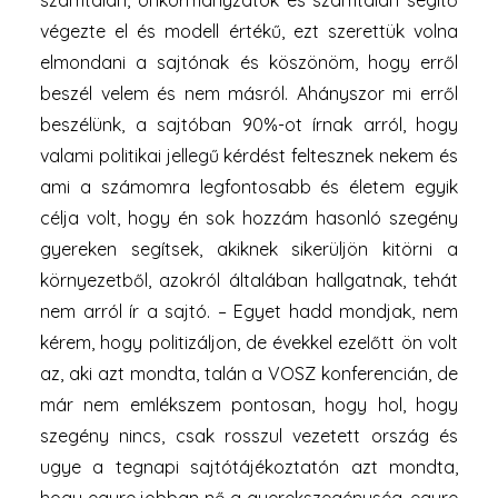
számtalan, önkormányzatok és számtalan segítő
végezte el és modell értékű, ezt szerettük volna
elmondani a sajtónak és köszönöm, hogy erről
beszél velem és nem másról. Ahányszor mi erről
beszélünk, a sajtóban 90%-ot írnak arról, hogy
valami politikai jellegű kérdést feltesznek nekem és
ami a számomra legfontosabb és életem egyik
célja volt, hogy én sok hozzám hasonló szegény
gyereken segítsek, akiknek sikerüljön kitörni a
környezetből, azokról általában hallgatnak, tehát
nem arról ír a sajtó. – Egyet hadd mondjak, nem
kérem, hogy politizáljon, de évekkel ezelőtt ön volt
az, aki azt mondta, talán a VOSZ konferencián, de
már nem emlékszem pontosan, hogy hol, hogy
szegény nincs, csak rosszul vezetett ország és
ugye a tegnapi sajtótájékoztatón azt mondta,